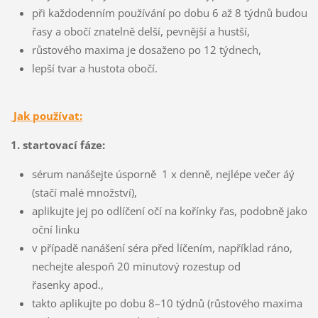
při každodenním používání po dobu 6 až 8 týdnů budou
řasy a obočí znatelně delší, pevnější a hustší,
růstového maxima je dosaženo po 12 týdnech,
lepší tvar a hustota obočí.
Jak používat:
1. startovací fáze:
sérum nanášejte úsporně 1 x denně, nejlépe večer áý
(stačí malé množství),
aplikujte jej po odlíčení očí na kořínky řas, podobně jako
oční linku
v případě nanášení séra před líčením, například ráno,
nechejte alespoň 20 minutový rozestup od
řasenky apod.,
takto aplikujte po dobu 8–10 týdnů (růstového maxima