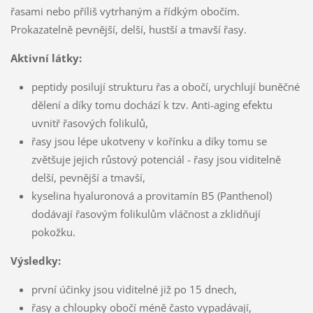
řasami nebo příliš vytrhaným a řídkým obočím.
Prokazatelně pevnější, delší, hustší a tmavší řasy.
Aktivní látky:
peptidy posilují strukturu řas a obočí, urychlují buněčné
dělení a díky tomu dochází k tzv. Anti-aging efektu
uvnitř řasových folikulů,
řasy jsou lépe ukotveny v kořínku a díky tomu se
zvětšuje jejich růstový potenciál - řasy jsou viditelně
delší, pevnější a tmavší,
kyselina hyaluronová a provitamín B5 (Panthenol)
dodávají řasovým folikulům vláčnost a zklidňují
pokožku.
Výsledky:
první účinky jsou viditelné již po 15 dnech,
řasy a chloupky obočí méně často vypadávají,