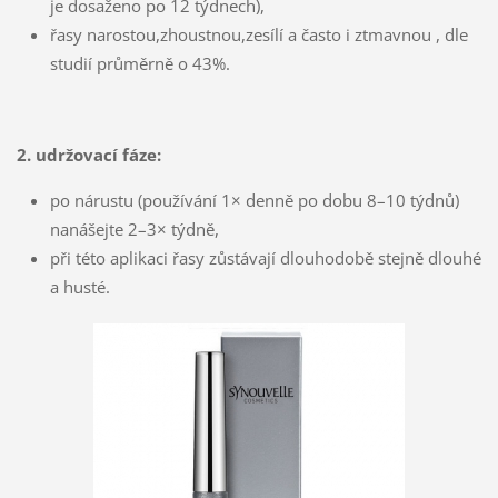
je dosaženo po 12 týdnech),
řasy narostou,zhoustnou,zesílí a často i ztmavnou , dle
studií průměrně o 43%.
2. udržovací fáze:
po nárustu (používání 1× denně po dobu 8–10 týdnů)
nanášejte 2–3× týdně,
při této aplikaci řasy zůstávají dlouhodobě stejně dlouhé
a husté.