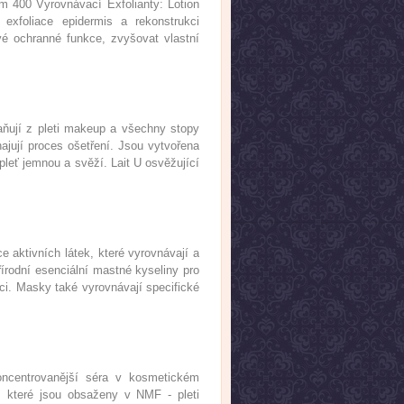
400 Vyrovnávací Exfolianty: Lotion
exfoliace epidermis a rekonstrukci
vé ochranné funkce, zvyšovat vlastní
aňují z pleti makeup a všechny stopy
hajují proces ošetření. Jsou vytvořena
pleť jemnou a svěží. Lait U osvěžující
 aktivních látek, které vyrovnávají a
írodní esenciální mastné kyseliny pro
aci. Masky také vyrovnávají specifické
oncentrovanější séra v kosmetickém
, které jsou obsaženy v NMF - pleti