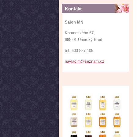
Kontakt
Salon MN
Komenského 67,
688 01 Uherský Brod
tel. 603 837 105
navlacim
@seznam.
cz