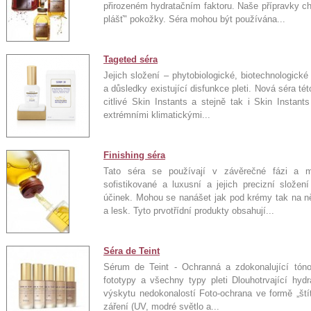
přirozeném hydratačním faktoru. Naše přípravky chr
plášť" pokožky. Séra mohou být používána...
Tageted séra
Jejich složení – phytobiologické, biotechnologické
a důsledky existující disfunkce pleti. Nová séra té
citlivé Skin Instants a stejně tak i Skin Instants
extrémními klimatickými...
Finishing séra
Tato séra se používají v závěrečné fázi a ma
sofistikované a luxusní a jejich precizní složen
účinek. Mohou se nanášet jak pod krémy tak na ně
a lesk. Tyto prvotřídní produkty obsahují...
Séra de Teint
Sérum de Teint - Ochranná a zdokonalující tón
fototypy a všechny typy pleti Dlouhotrvající hyd
výskytu nedokonalostí Foto-ochrana ve formě „ští
záření (UV, modré světlo a...