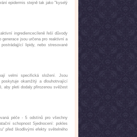
ání epidermis stejně tak jako "kyselý
 aktivní ingrediencecíleně řeší důvody
to generace jsou určena pro reaktivní a
 postrádajjící lipidy, nebo stresované
jí velmi specifická složení. Jsou
í poskytuje okamžitý a dlouhotrvající
, aby pleti dodaly přirozenou svěžest
ovaná péče - 5 odstínů pro všechny
ratační schopnost Sjednocení: pokles
tu“ před škodlivými efekty světelného