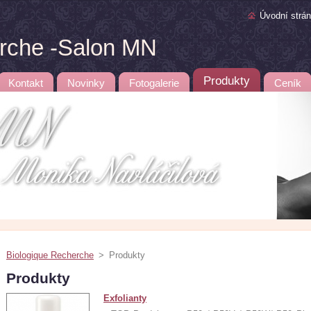
Úvodní strá
erche -Salon MN
Produkty
Kontakt
Novinky
Fotogalerie
Ceník
Biologique Recherche
>
Produkty
Produkty
Exfolianty