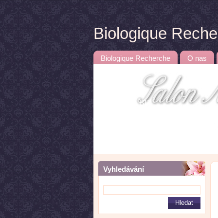
Biologique Rech
Biologique Recherche
O nas
Kosmetika BR
Vyhledávání