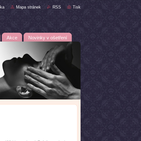
nka
Mapa stránek
RSS
Tisk
Akce
Novinky v ošetření