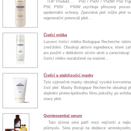
TOP Produkt.... P50 / P50V / P50W/ P50 Pigm 
P50, P50V , P50W urychluje přirozený proces 
epidermální ochrany. Zpevněná pleť může plnit s
regenerační potenciál pleti....
Čistící mléka
Luxusní čistící mléka Biologique Recherche odstr
znečištění. Obsahují aktivní ingredience, které za
pro použití v delikátním očním okolí a zanechávají 
čistící mléko nezaložené na mastné...
Čistící a stabilizující masky
Tyto výjimečné masky obsahují vysoké koncentrace
čistí pleť. Masky Biologique Recherche obsahují př
doplnění proteo-lipidového filmu pokožky po exfoli
stavy pleti.
Quintessential serum
Tato účinná séra patří mezi nejčistší a nejk
průmyslu. Séra pracují na dodávce aminokyselin