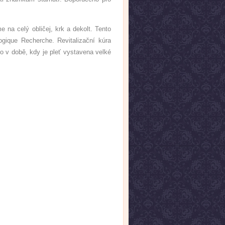
 na celý obličej, krk a dekolt. Tento
ogique Recherche. Revitalizační kúra
 v době, kdy je pleť vystavena velké