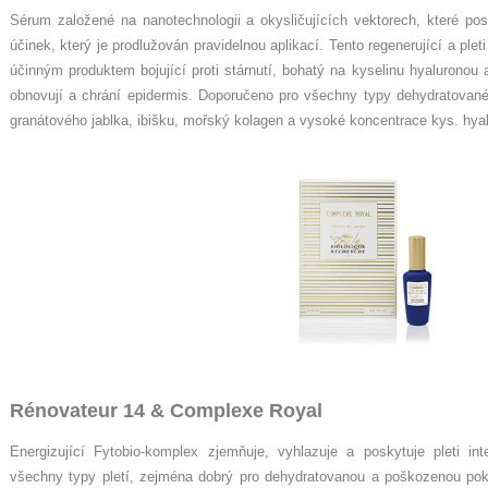
Sérum založené na nanotechnologii a okysličujících vektorech, které pos
účinek, který je prodlužován pravidelnou aplikací. Tento regenerující a pleti
účinným produktem bojující proti stárnutí, bohatý na kyselinu hyaluronou a 
obnovují a chrání epidermis. Doporučeno pro všechny typy dehydratované pl
granátového jablka, ibišku, mořský kolagen a vysoké koncentrace kys. hya
Rénovateur 14 & Complexe Royal
Energizující Fytobio-komplex zjemňuje, vyhlazuje a poskytuje pleti in
všechny typy pletí, zejména dobrý pro dehydratovanou a poškozenou pokož