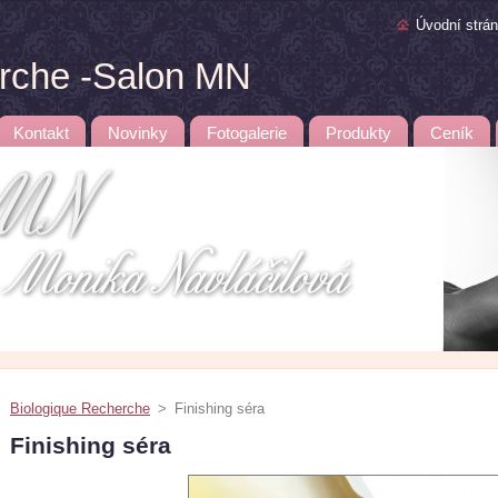
Úvodní strá
erche -Salon MN
Kontakt
Novinky
Fotogalerie
Produkty
Ceník
Biologique Recherche
>
Finishing séra
Finishing séra