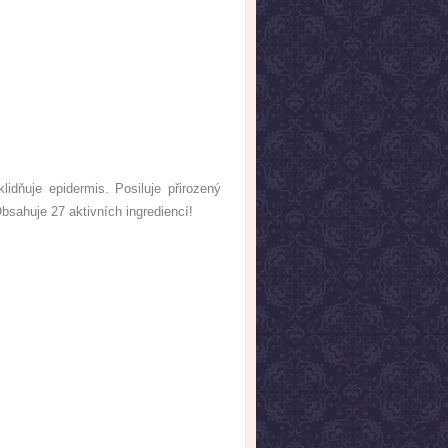
lidňuje epidermis. Posiluje přirozený
bsahuje 27 aktivních ingrediencí!