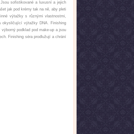
Jsou sofistikované a luxusní a jejich
šet jak pod krémy tak na ně, aby pleti
tlinné výtažky s různými vlastnostmi,
a okysličující výtažky DNA. Finishing
ří výborný podklad pod make-up a jsou
ech. Finishing séra prodlužují a chrání