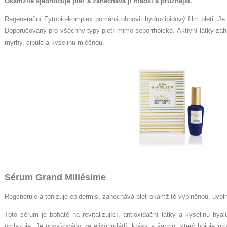
Okamžitě sjednocuje pleť a zanechává ji hladší a pružnější.
Regenerační Fytobio-komplex pomáhá obnovit hydro-lipidový film pleti. Je 
Doporučovaný pro všechny typy pletí mimo seborrhoické. Aktivní látky zahr
myrhy, cibule a kyselinu mléčnou.
Sérum Grand Millésime
Regeneruje a tonizuje epidermis, zanechává pleť okamžitě vyplněnou, uvol
Toto sérum je bohaté na revitalizující, antioxidační látky a kyselinu hya
omlazuje. Je považováno za elixír mládí, krásy a šarmu, který bojuje pr