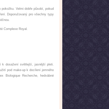
ou pokožku. Velmi dobře působí, pokud
tření. Doporučovaný pro všechny typy
mléčnou.
poté Complexe Royal.
k dosažení světlejší, jasnější pleti.
užití pod make-up k docílení jemného
mplex Biologique Recherche, hedvábné