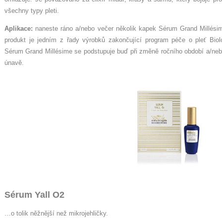
všechny typy pleti.
Aplikace:
naneste ráno a/nebo večer několik kapek Sérum Grand Millésime
produkt je jedním z řady výrobků zakončující program péče o pleť Biol
Sérum Grand Millésime se podstupuje buď při změně ročního období a/nebo
únavě.
Sérum Yall O2
…o tolik něžnější než mikrojehličky.