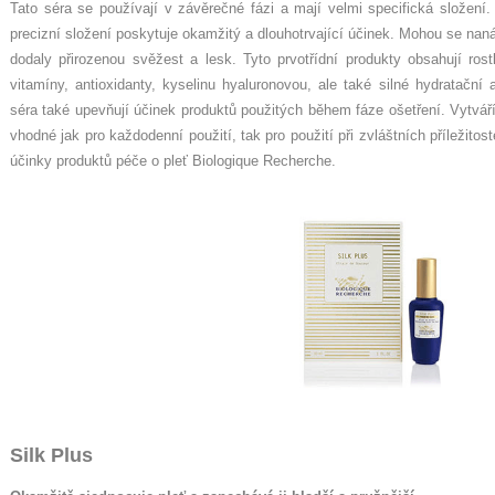
Tato séra se používají v závěrečné fázi a mají velmi specifická složení. 
precizní složení poskytuje okamžitý a dlouhotrvající účinek. Mohou se naná
dodaly přirozenou svěžest a lesk. Tyto prvotřídní produkty obsahují ros
vitamíny, antioxidanty, kyselinu hyaluronovou, ale také silné hydratační 
séra také upevňují účinek produktů použitých během fáze ošetření. Vytvá
vhodné jak pro každodenní použití, tak pro použití při zvláštních příležitost
účinky produktů péče o pleť Biologique Recherche.
Silk Plus