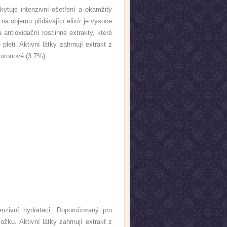
kytuje intenzivní ošetření a okamžitý
 na objemu přidávající elixír je vysoce
antioxidační rostlinné extrakty, které
eti. Aktivní látky zahrnují extrakt z
luronové (3.7%)
tenzivní hydrataci. Doporučovaný pro
ku. Aktivní látky zahrnují extrakt z