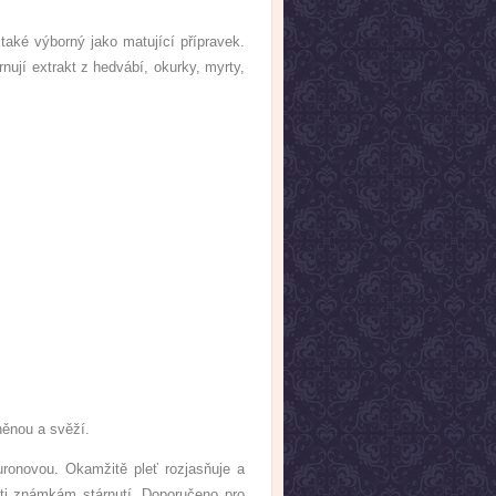
také výborný jako matující přípravek.
nují extrakt z hedvábí, okurky, myrty,
něnou a svěží.
luronovou. Okamžitě pleť rozjasňuje a
oti známkám stárnutí. Doporučeno pro