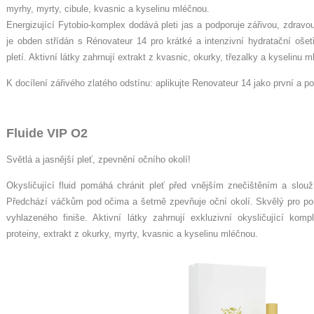
myrhy, myrty, cibule, kvasnic a kyselinu mléčnou.
Energizující Fytobio-komplex dodává pleti jas a podporuje zářivou, zdrav
je obden střídán s Rénovateur 14 pro krátké a intenzivní hydratační oše
pletí. Aktivní látky zahrnují extrakt z kvasnic, okurky, třezalky a kyselinu 
K docílení zářivého zlatého odstínu: aplikujte Renovateur 14 jako první a 
Fluide VIP O2
Světlá a jasnější pleť, zpevnění očního okolí!
Okysličující fluid pomáhá chránit pleť před vnějším znečištěním a slouží 
Předchází váčkům pod očima a šetrně zpevňuje oční okolí. Skvělý pro po
vyhlazeného finiše. Aktivní látky zahrnují exkluzivní okysličující ko
proteiny, extrakt z okurky, myrty, kvasnic a kyselinu mléčnou.