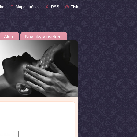
nka
Mapa stránek
RSS
Tisk
Akce
Novinky v ošetření